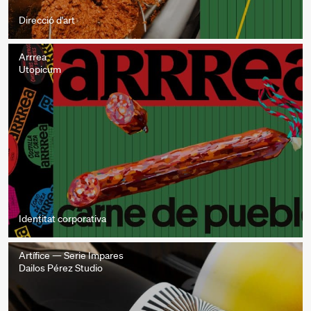
Direcció d'art
Arrrea
Utopicum
Identitat corporativa
Artífice — Serie Impares
Dailos Pérez Studio