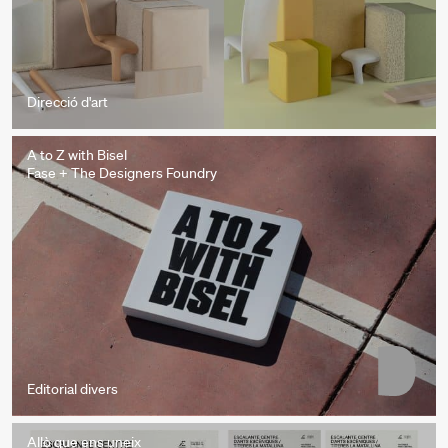
Direcció d'art
A to Z with Bisel
Fase + The Designers Foundry
Editorial divers
Allò que ens uneix