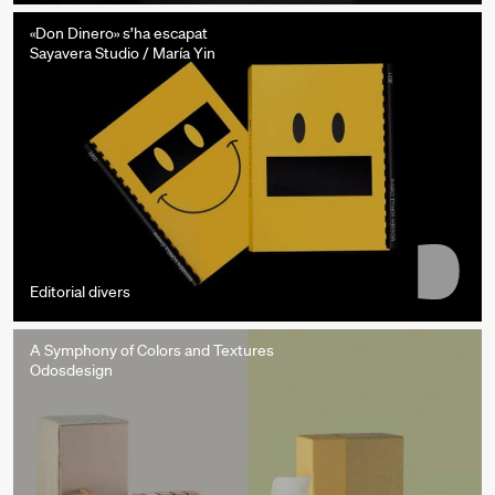
«Don Dinero» s’ha escapat
Sayavera Studio / María Yin
Editorial divers
A Symphony of Colors and Textures
Odosdesign