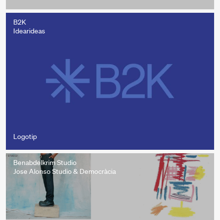
B2K
Idearideas
Logotip
Benabdelkrim Studio
Jose Alonso Studio & Democràcia