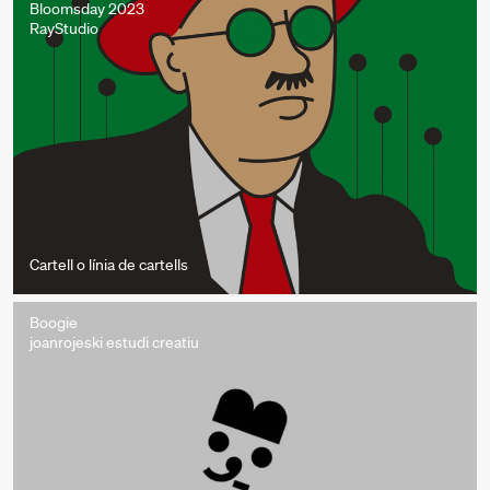
Bloomsday 2023
RayStudio
Cartell o línia de cartells
Boogie
joanrojeski estudi creatiu