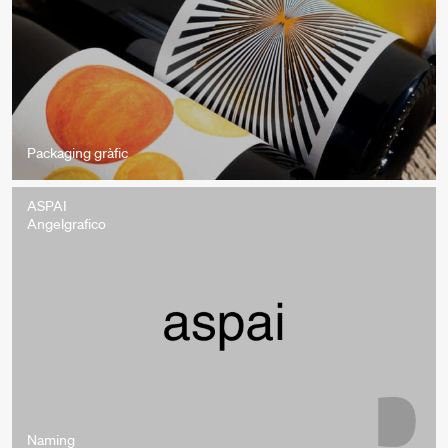
Packaging gràfic
ASPAI
Angelgrafico
Naming