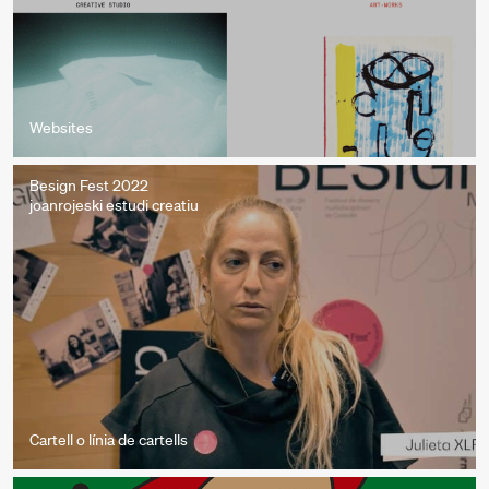
Websites
Besign Fest 2022
joanrojeski estudi creatiu
Cartell o línia de cartells