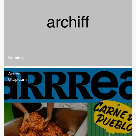
Naming
Arrrea
Utopicum