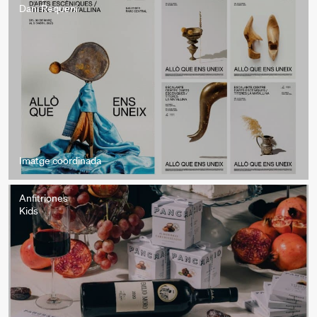
Dani Requeni
Imatge coordinada
Anfitriones
Kids