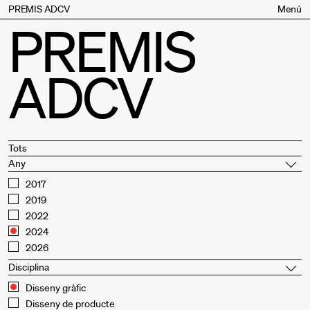
PREMIS ADCV
Menú
PREMIS
Bases
Jurat
ADCV
Inscripció
Palmarès
Premis especials
Supporters
Tots
Any
Contacte
2017
2019
2022
2024
2026
Disciplina
Disseny gràfic
Disseny de producte