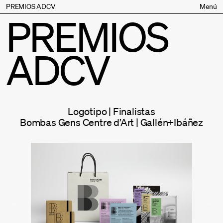
PREMIOS ADCV
Menú
PREMIOS
Bases
Jurado
ADCV
Inscripción
Palmarés
Premios especiales
Supporters
Logotipo | Finalistas
Contacto
Bombas Gens Centre d’Art | Gallén+Ibáñez