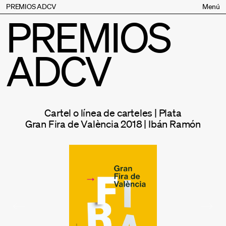
PREMIOS ADCV
Menú
PREMIOS
Bases
Jurado
ADCV
Inscripción
Palmarés
Premios especiales
Supporters
Cartel o línea de carteles | Plata
Contacto
Gran Fira de València 2018 | Ibán Ramón