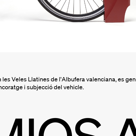
n les Veles Llatines de l'Albufera valenciana, es gen
ancoratge i subjecció del vehicle.
MIOS 