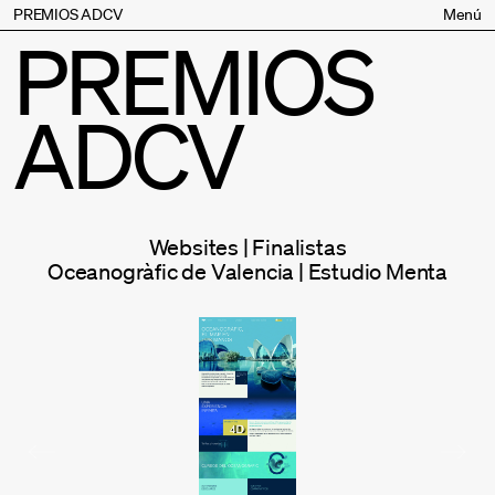
PREMIOS ADCV
Menú
PREMIOS
Bases
Jurado
ADCV
Inscripción
Palmarés
Premios especiales
Supporters
Websites | Finalistas
Contacto
Oceanogràfic de Valencia | Estudio Menta