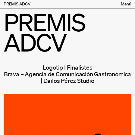
PREMIS ADCV
Menú
PREMIS
Bases
Jurat
ADCV
Inscripció
Palmarès
Premis especials
Supporters
Logotip | Finalistes
Contacte
Brava – Agencia de Comunicación Gastronómica
| Dailos Pérez Studio