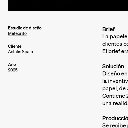
Estudio de diseño
Brief
Meteorito
La papeler
clientes 
Cliente
El brief e
Antalis Spain
Año
Solución
2025
Diseño en
la inventi
papel, de 
Contiene 
una realid
Producci
Se recibe