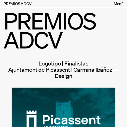
PREMIOS ADCV
Menú
PREMIOS
Bases
Jurado
ADCV
Inscripción
Palmarés
Premios especiales
Supporters
Logotipo | Finalistas
Contacto
Ajuntament de Picassent | Carmina Ibáñez —
Design