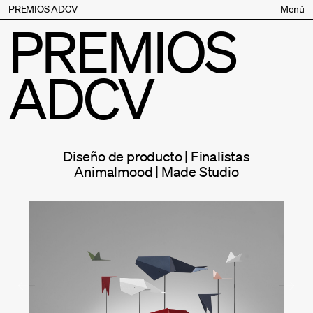
PREMIOS ADCV
Menú
PREMIOS
Bases
Jurado
ADCV
Inscripción
Palmarés
Premios especiales
Supporters
Diseño de producto | Finalistas
Contacto
Animalmood | Made Studio