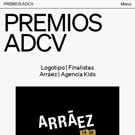
PREMIOS ADCV
Menú
PREMIOS
Bases
Jurado
ADCV
Inscripción
Palmarés
Premios especiales
Supporters
Logotipo | Finalistas
Contacto
Arráez | Agencia Kids