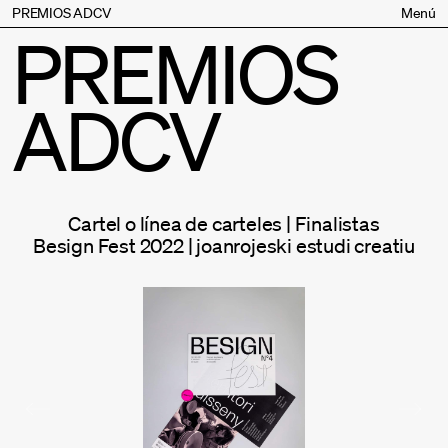
PREMIOS ADCV
Menú
PREMIOS
Bases
Jurado
ADCV
Inscripción
Palmarés
Premios especiales
Supporters
Cartel o línea de carteles | Finalistas
Contacto
Besign Fest 2022 | joanrojeski estudi creatiu