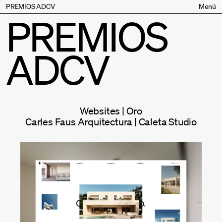
PREMIOS ADCV
Menú
PREMIOS
Bases
Jurado
ADCV
Inscripción
Palmarés
Premios especiales
Supporters
Websites | Oro
Contacto
Carles Faus Arquitectura | Caleta Studio