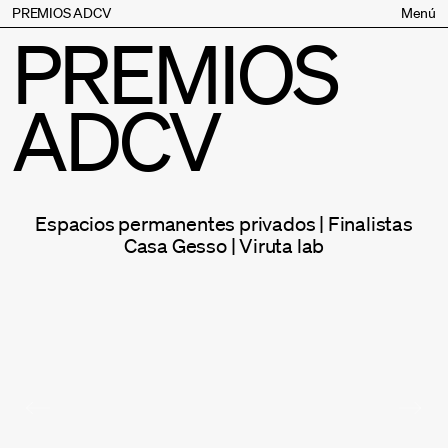
PREMIOS ADCV
Menú
PREMIOS
Bases
Jurado
ADCV
Inscripción
Palmarés
Premios especiales
Supporters
Espacios permanentes privados | Finalistas
Contacto
Casa Gesso | Viruta lab