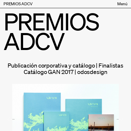
PREMIOS ADCV
Menú
PREMIOS
Bases
Jurado
ADCV
Inscripción
Palmarés
Premios especiales
Supporters
Publicación corporativa y catálogo | Finalistas
Contacto
Catálogo GAN 2017 | odosdesign