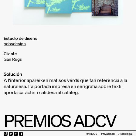
Estudio de diseño
odosdesign
Cliente
Gan Rugs
Solución
A l'interior apareixen matisos verds que fan referència a la
naturalesa. La portada impresa en serigrafia sobre tèxtil
aporta caràcter i calidesa al catàleg.
PREMIOS ADCV
© ADCV
Privacidad
Aviso legal