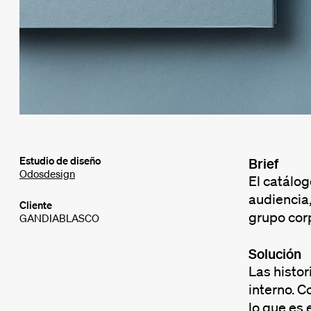
Estudio de diseño
Brief
Odosdesign
El catálo
audiencia,
Cliente
grupo corp
GANDIABLASCO
Solución
Las histor
interno. C
lo que es 