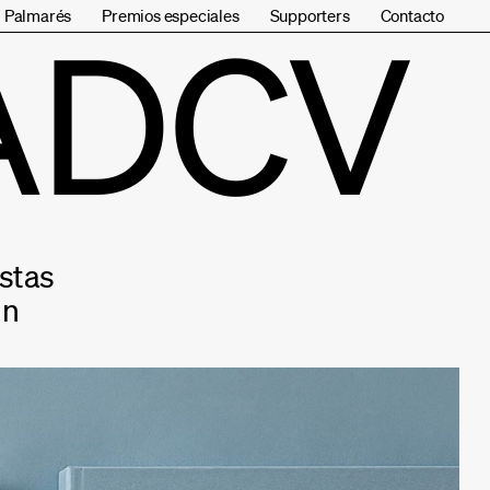
Palmarés
Premios especiales
Supporters
Contacto
ADCV
istas
gn