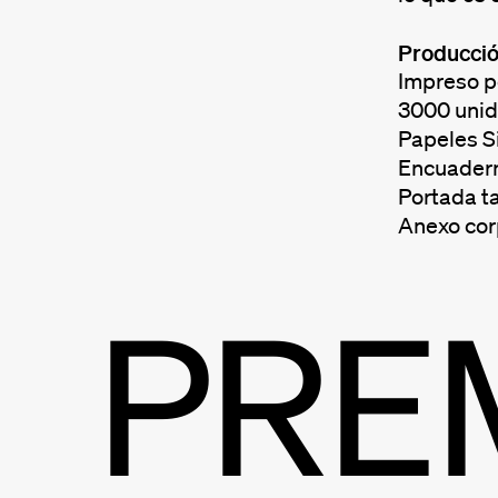
Producci
Impreso p
3000 uni
Papeles S
Encuadern
Portada t
Anexo corp
PRE