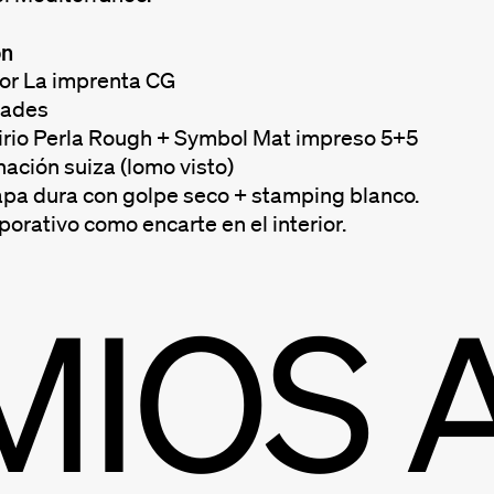
ón
or La imprenta CG
dades
irio Perla Rough + Symbol Mat impreso 5+5
ación suiza (lomo visto)
apa dura con golpe seco + stamping blanco.
orativo como encarte en el interior.
MIOS 