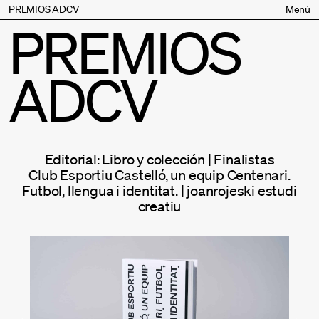
PREMIOS ADCV
Menú
PREMIOS
Bases
Jurado
ADCV
Inscripción
Palmarés
Premios especiales
Supporters
Editorial: Libro y colección | Finalistas
Contacto
Club Esportiu Castelló, un equip Centenari.
Futbol, llengua i identitat. | joanrojeski estudi
creatiu