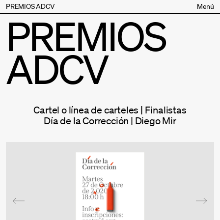
PREMIOS ADCV
Menú
PREMIOS
Bases
Jurado
ADCV
Inscripción
Palmarés
Premios especiales
Supporters
Cartel o línea de carteles | Finalistas
Contacto
Día de la Corrección | Diego Mir