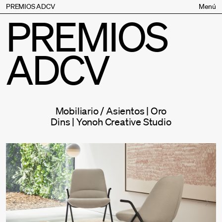
PREMIOS ADCV
Menú
PREMIOS
Bases
Jurado
ADCV
Inscripción
Palmarés
Premios especiales
Supporters
Mobiliario / Asientos | Oro
Contacto
Dins | Yonoh Creative Studio