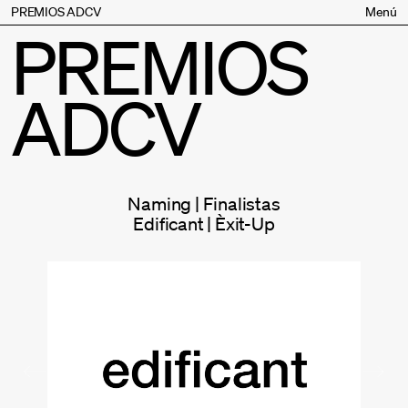
PREMIOS ADCV
Menú
PREMIOS
Bases
Jurado
ADCV
Inscripción
Palmarés
Premios especiales
Supporters
Naming | Finalistas
Contacto
Edificant | Èxit-Up