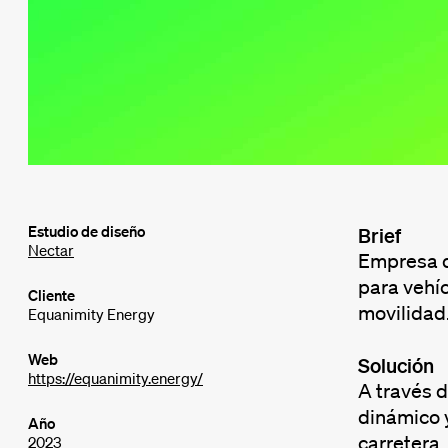
Estudio de diseño
Brief
Nectar
Empresa d
para vehíc
Cliente
movilidad
Equanimity Energy
Web
Solución
https://equanimity.energy/
A través d
dinámico y
Año
carretera.
2023