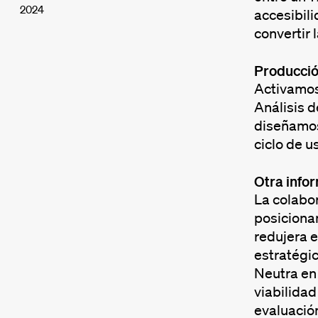
2024
accesibil
convertir 
Producci
Activamos 
Análisis d
diseñamos
ciclo de u
Otra info
La colabo
posiciona
redujera 
estratégic
Neutra en 
viabilidad
evaluación