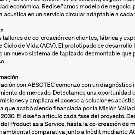
idad económica. Rediseñamos modelo de negocio, pr
la acústica en un servicio circular adaptable a cada 
ón
talleres de co-creación con clientes, fábrica y e
e Ciclo de Vida (ACV). El prototipado se desarroll
 un nuevo sistema de tapizado desmontable que per
so.
rmación
ración con ABSOTEC comenzó con un diagnóstico in
miento de mercado. Detectamos una oportunidad de
emisiones y ampliara el acceso a soluciones acúst
a que acabó siendo financiada por la Misión Vallad
2030. El diseño articuló cada fase del proyecto. Des
 del Product as a Service, hasta la co-creación de 
 ambiental comparativa junto a Inèdit mediante AC