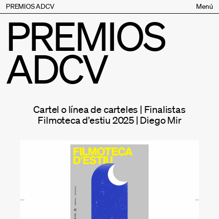
PREMIOS ADCV
Menú
PREMIOS
Bases
Jurado
ADCV
Inscripción
Palmarés
Premios especiales
Supporters
Cartel o línea de carteles | Finalistas
Contacto
Filmoteca d’estiu 2025 | Diego Mir