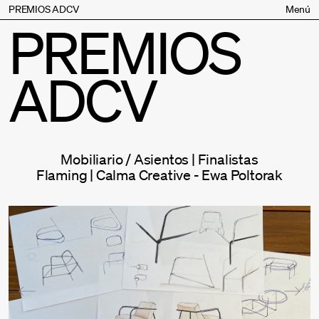
PREMIOS ADCV
Menú
PREMIOS
Bases
Jurado
ADCV
Inscripción
Palmarés
Premios especiales
Supporters
Mobiliario / Asientos | Finalistas
Contacto
Flaming | Calma Creative - Ewa Poltorak