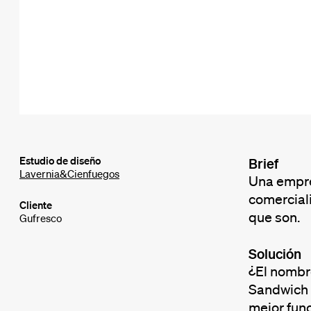
Estudio de diseño
Brief
Lavernia&Cienfuegos
Una empre
comerciali
Cliente
que son.
Gufresco
Solución
¿El nombr
Sandwich 
mejor func