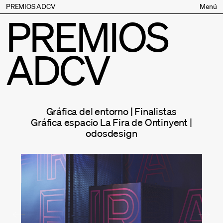
PREMIOS ADCV
Menú
PREMIOS
Bases
Jurado
ADCV
Inscripción
Palmarés
Premios especiales
Supporters
Gráfica del entorno | Finalistas
Contacto
Gráfica espacio La Fira de Ontinyent |
odosdesign