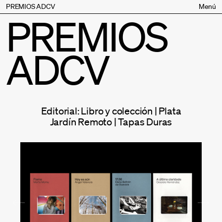
PREMIOS ADCV
Menú
PREMIOS
Bases
Jurado
ADCV
Inscripción
Palmarés
Premios especiales
Supporters
Editorial: Libro y colección | Plata
Contacto
Jardín Remoto | Tapas Duras