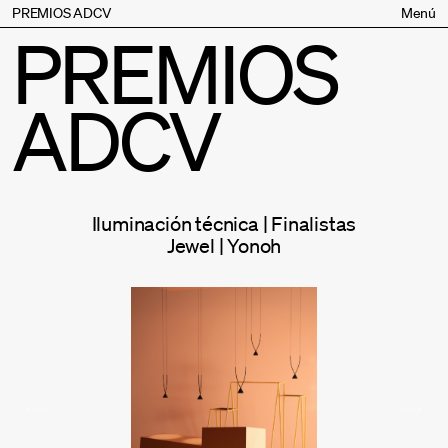
PREMIOS ADCV
Menú
PREMIOS
Bases
Jurado
ADCV
Inscripción
Palmarés
Premios especiales
Supporters
Iluminación técnica | Finalistas
Contacto
Jewel | Yonoh