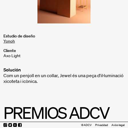
Estudio de diseño
Yonoh
Cliente
Axo Light
Solución
Com un penjoll en un collar, Jewel és una peça d'il·luminació
xicoteta i icònica.
PREMIOS ADCV
© ADCV
Privacidad
Aviso legal