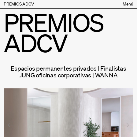
PREMIOS ADCV
Menú
PREMIOS
Bases
Jurado
ADCV
Inscripción
Palmarés
Premios especiales
Supporters
Espacios permanentes privados | Finalistas
Contacto
JUNG oficinas corporativas | WANNA