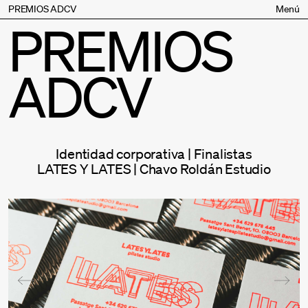
PREMIOS ADCV
Menú
PREMIOS
Bases
Jurado
ADCV
Inscripción
Palmarés
Premios especiales
Supporters
Identidad corporativa | Finalistas
Contacto
LATES Y LATES | Chavo Roldán Estudio