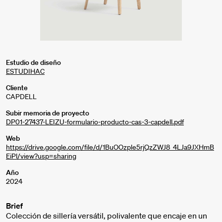
Estudio de diseño
ESTUDIHAC
Cliente
CAPDELL
Subir memoria de proyecto
DP01-27437-LEIZU-formulario-producto-cas-3-capdell.pdf
Web
https://drive.google.com/file/d/1BuOOzple5rjQzZWJ8_4LJa9JXHmB
EiPl/view?usp=sharing
Año
2024
Brief
Colección de sillería versátil, polivalente que encaje en un