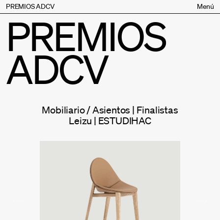
PREMIOS ADCV
Menú
PREMIOS
Bases
Jurado
ADCV
Inscripción
Palmarés
Premios especiales
Supporters
Mobiliario / Asientos | Finalistas
Contacto
Leizu | ESTUDIHAC