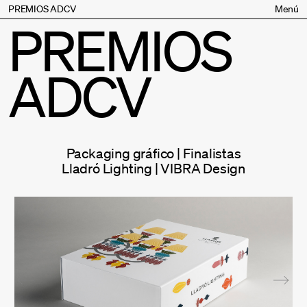
PREMIOS ADCV
Menú
PREMIOS
Bases
Jurado
ADCV
Inscripción
Palmarés
Premios especiales
Supporters
Packaging gráfico | Finalistas
Contacto
Lladró Lighting | VIBRA Design