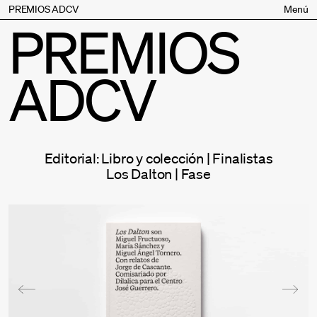
PREMIOS ADCV
Menú
PREMIOS
Bases
Jurado
ADCV
Inscripción
Palmarés
Premios especiales
Supporters
Editorial: Libro y colección | Finalistas
Contacto
Los Dalton | Fase