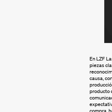
En LZF Lam
piezas cla
reconocimi
causa, com
producción
producto 
comunicaci
expectativ
compra, ha