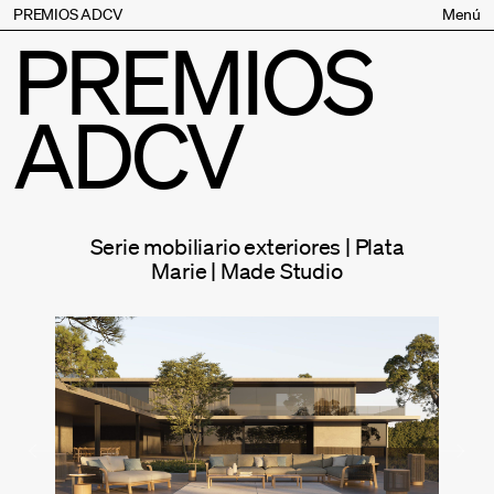
PREMIOS ADCV
Menú
PREMIOS
Bases
Jurado
ADCV
Inscripción
Palmarés
Premios especiales
Supporters
Serie mobiliario exteriores | Plata
Contacto
Marie | Made Studio