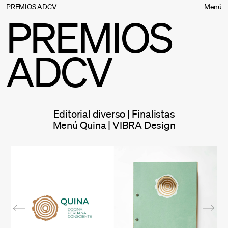
PREMIOS ADCV
Menú
PREMIOS
Bases
Jurado
ADCV
Inscripción
Palmarés
Premios especiales
Supporters
Editorial diverso | Finalistas
Contacto
Menú Quina | VIBRA Design