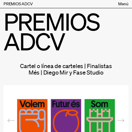
PREMIOS ADCV
Menú
PREMIOS
Bases
Jurado
ADCV
Inscripción
Palmarés
Premios especiales
Supporters
Cartel o línea de carteles | Finalistas
Contacto
Més | Diego Mir y Fase Studio