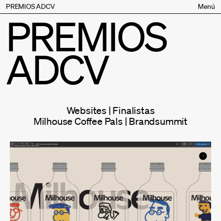
PREMIOS ADCV
Menú
PREMIOS
Bases
Jurado
ADCV
Inscripción
Palmarés
Premios especiales
Supporters
Websites | Finalistas
Contacto
Milhouse Coffee Pals | Brandsummit