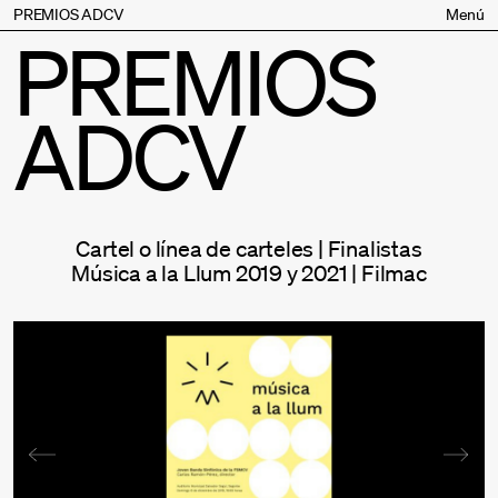
PREMIOS ADCV
Menú
PREMIOS
Bases
Jurado
ADCV
Inscripción
Palmarés
Premios especiales
Supporters
Cartel o línea de carteles | Finalistas
Contacto
Música a la Llum 2019 y 2021 | Filmac