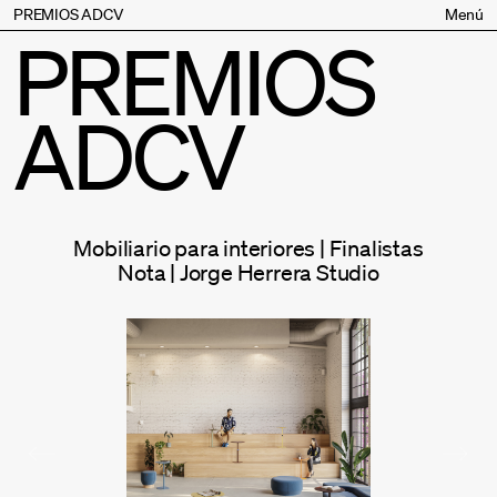
PREMIOS ADCV
Menú
PREMIOS
Bases
Jurado
ADCV
Inscripción
Palmarés
Premios especiales
Supporters
Mobiliario para interiores | Finalistas
Contacto
Nota | Jorge Herrera Studio