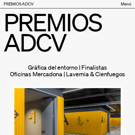
PREMIOS ADCV
Menú
PREMIOS
Bases
Jurado
ADCV
Inscripción
Palmarés
Premios especiales
Supporters
Gráfica del entorno | Finalistas
Contacto
Oficinas Mercadona | Lavernia & Cienfuegos