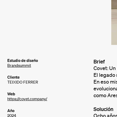
Estudio de diseño
Brief
Brandsummit
Covet: Un
El legado 
Cliente
En eso mi
TEIXIDO FERRER
evolucion
Web
como Arest
https://covet.company/
Solución
Año
Ocho años 
2024