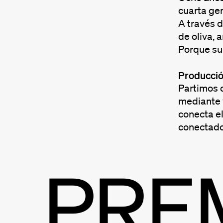
cuarta gen
A través d
de oliva, 
Porque su 
Producci
Partimos d
mediante v
conecta el
conectado 
PRE