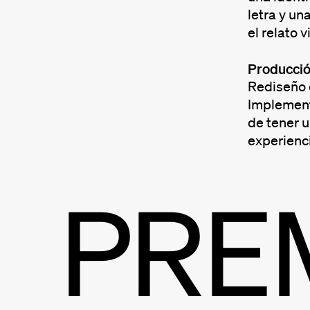
letra y un
el relato 
Producci
Rediseño d
Implement
de tener u
experienci
PRE