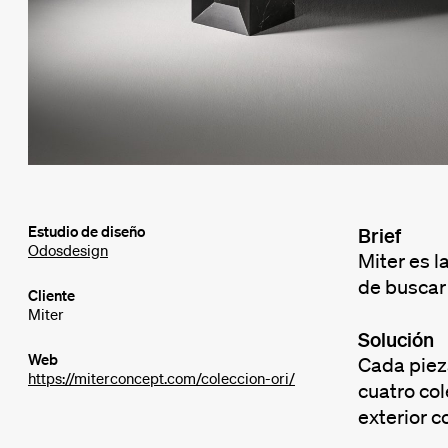
Estudio de diseño
Brief
Odosdesign
Miter es l
de buscar 
Cliente
Miter
Solución
Web
Cada pieza
https://miterconcept.com/coleccion-ori/
cuatro col
exterior c