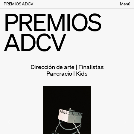
PREMIOS ADCV
Menú
PREMIOS
Bases
Jurado
ADCV
Inscripción
Palmarés
Premios especiales
Supporters
Dirección de arte | Finalistas
Contacto
Pancracio | Kids