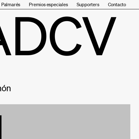
Palmarés
Premios especiales
Supporters
Contacto
ADCV
món