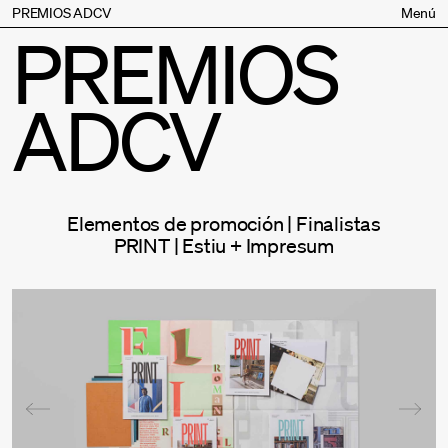
PREMIOS ADCV
Menú
PREMIOS
Bases
Jurado
ADCV
Inscripción
Palmarés
Premios especiales
Supporters
Elementos de promoción | Finalistas
Contacto
PRINT | Estiu + Impresum