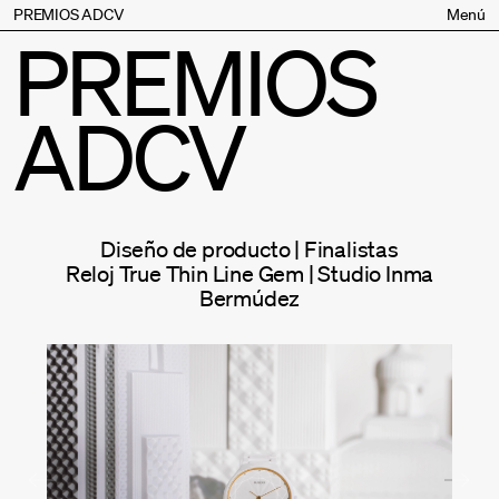
PREMIOS ADCV
Menú
PREMIOS
Bases
Jurado
ADCV
Inscripción
Palmarés
Premios especiales
Supporters
Diseño de producto | Finalistas
Contacto
Reloj True Thin Line Gem | Studio Inma
Bermúdez