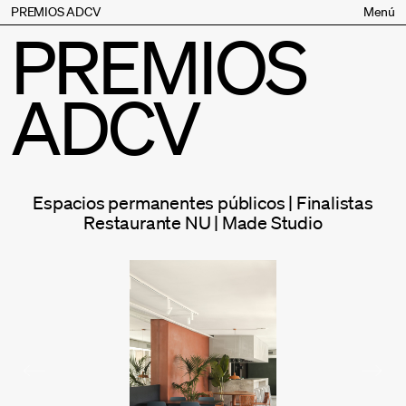
PREMIOS ADCV
Menú
PREMIOS
Bases
Jurado
ADCV
Inscripción
Palmarés
Premios especiales
Supporters
Espacios permanentes públicos | Finalistas
Contacto
Restaurante NU | Made Studio