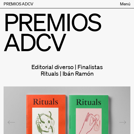
PREMIOS ADCV
Menú
PREMIOS
Bases
Jurado
ADCV
Inscripción
Palmarés
Premios especiales
Supporters
Editorial diverso | Finalistas
Contacto
Rituals | Ibán Ramón