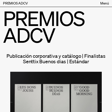
PREMIOS ADCV
Menú
PREMIOS
Bases
Jurado
ADCV
Inscripción
Palmarés
Premios especiales
Supporters
Publicación corporativa y catálogo | Finalistas
Contacto
Senttix Buenos dias | Estándar